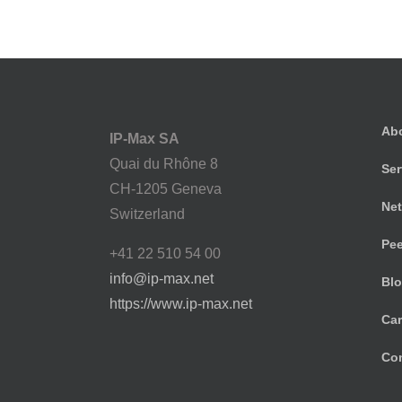
Ab
IP-Max SA
Quai du Rhône 8
Ser
CH-1205 Geneva
Net
Switzerland
Pee
+41 22 510 54 00
info@ip-max.net
Bl
https://www.ip-max.net
Car
Con