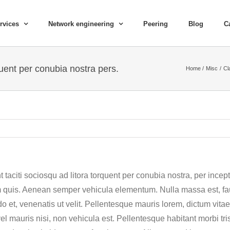
rvices
Network engineering
Peering
Blog
C
quent per conubia nostra pers.
Home
Misc
Cl
t taciti sociosqu ad litora torquent per conubia nostra, per in
m quis. Aenean semper vehicula elementum. Nulla massa est, fau
t, venenatis ut velit. Pellentesque mauris lorem, dictum vitae f
vel mauris nisi, non vehicula est. Pellentesque habitant morbi t