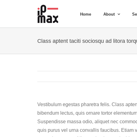
Skip
to
Home
About
Se
content
Class aptent taciti sociosqu ad litora tor
Vestibulum egestas pharetra felis. Class apten
bibendum lectus, quis ornare tortor elementu
Suspendisse massa odio, aliquet nec commodo e
quis purus vel urna convallis faucibus. Etiam 