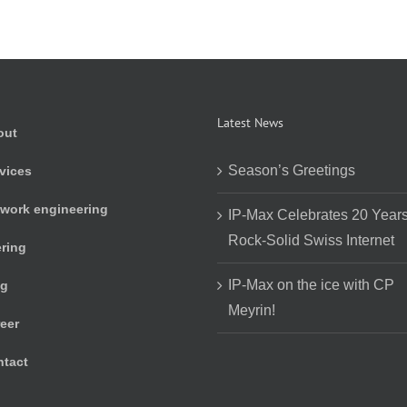
Latest News
out
Season’s Greetings
vices
work engineering
IP-Max Celebrates 20 Years
Rock-Solid Swiss Internet
ring
IP-Max on the ice with CP
og
Meyrin!
eer
tact