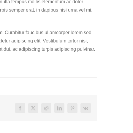
 nulla tempus mollis elementum ac dolor.
pis semper erat, in dapibus nisi urna vel mi.
lum. Curabitur faucibus ullamcorper lorem sed
tur adipiscing elit. Vestibulum tortor nisi,
 dui, ac adipiscing turpis adipiscing pulvinar.
Facebook
X
Reddit
LinkedIn
Pinterest
Vk