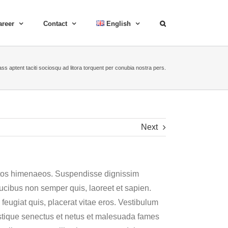
areer
Contact
English
ass aptent taciti sociosqu ad litora torquent per conubia nostra pers.
Next
ceptos himenaeos. Suspendisse dignissim
cibus non semper quis, laoreet et sapien.
eugiat quis, placerat vitae eros. Vestibulum
ristique senectus et netus et malesuada fames