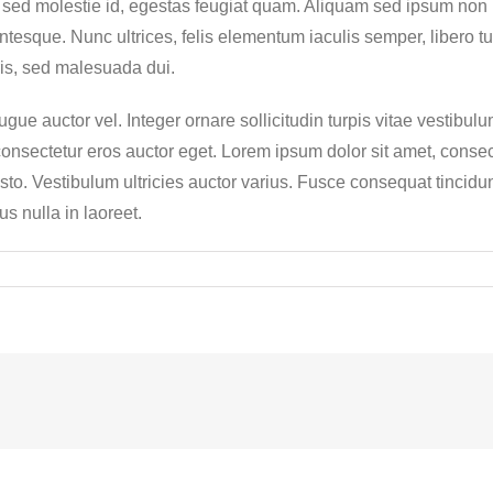
nt sed molestie id, egestas feugiat quam. Aliquam sed ipsum non
tesque. Nunc ultrices, felis elementum iaculis semper, libero tur
is, sed malesuada dui.
gue auctor vel. Integer ornare sollicitudin turpis vitae vestibu
onsectetur eros auctor eget. Lorem ipsum dolor sit amet, consecte
to. Vestibulum ultricies auctor varius. Fusce consequat tincidunt
s nulla in laoreet.