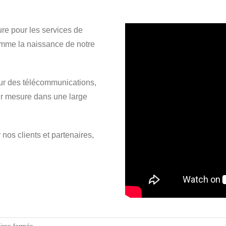
ure pour les services de
mme la naissance de notre
ur des télécommunications,
ur mesure dans une large
nos clients et partenaires,
sur