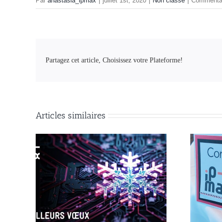
Par
anastasia_ipmax
|
juillet 1st, 2020
|
Non classé
|
Commentai
Partagez cet article, Choisissez votre Plateforme!
Articles similaires
IP-Max célèbre 20 ans de Rock-Solid
Swiss Internet