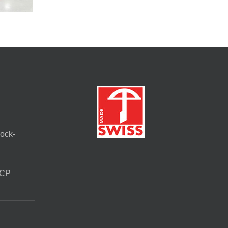
ock-
 CP