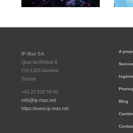
A prop
IP-Max SA
Quai du Rhône 8
Servic
CH-1205 Genève
Ingéni
Suisse
Peerin
+41 22 510 54 00
info@ip-max.net
Blog
https://www.ip-max.net
Carrièr
Contac