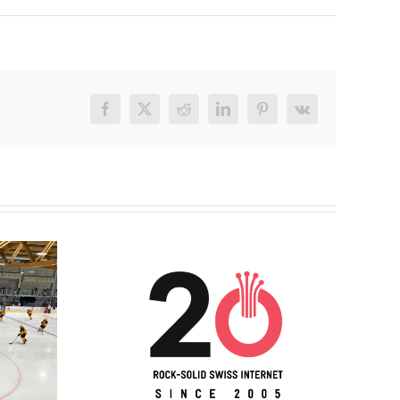
Facebook
X
Reddit
LinkedIn
Pinterest
Vk
 20 ans !
Joyeuses fêtes