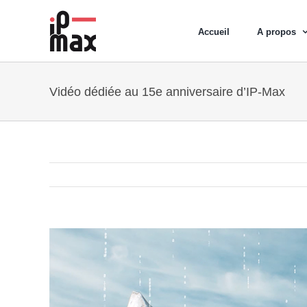
Passer
au
Accueil
A propos
contenu
Vidéo dédiée au 15e anniversaire d’IP-Max
Voir
l'image
agrandie