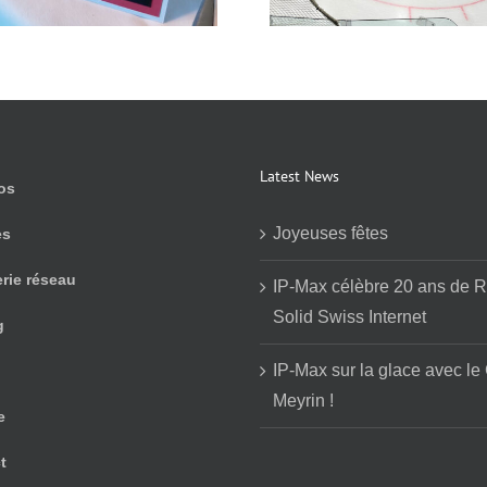
Latest News
os
Joyeuses fêtes
es
erie réseau
IP-Max célèbre 20 ans de R
Solid Swiss Internet
g
IP-Max sur la glace avec le
Meyrin !
e
t