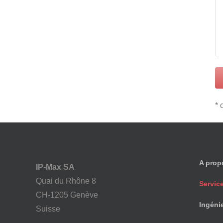
* 
A prop
IP-Max SA
Quai du Rhône 8
Servic
CH-1205 Genève
Ingéni
Suisse