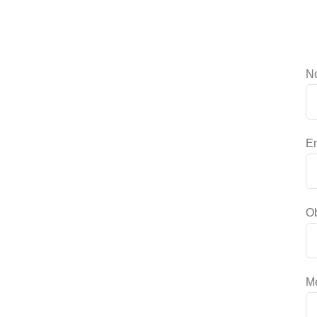
N
Em
Ob
M