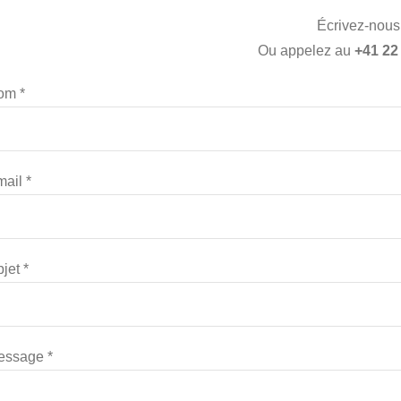
Écrivez-nous 
Ou appelez au
+41 22
om *
ail *
jet *
essage *