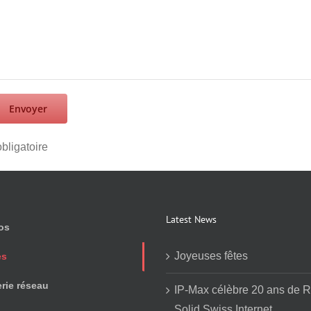
obligatoire
Latest News
os
Joyeuses fêtes
es
erie réseau
IP-Max célèbre 20 ans de R
Solid Swiss Internet