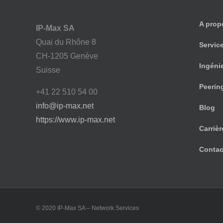
A prop
IP-Max SA
Quai du Rhône 8
Servic
CH-1205 Genève
Ingéni
Suisse
Peerin
+41 22 510 54 00
info@ip-max.net
Blog
https://www.ip-max.net
Carrièr
Contac
© 2020 IP-Max SA – Network Services