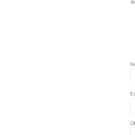
de
N
Em
Ob