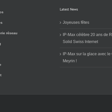
Latest News
os
Joyeuses fêtes
es
erie réseau
IP-Max célèbre 20 ans de R
Solid Swiss Internet
g
IP-Max sur la glace avec le
Meyrin !
e
t