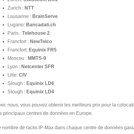
Zurich :
NTT
Lausanne :
BrainServe
Lugano:
Bancadati.ch
Paris :
Telehouse 2
Francfort :
NewTelco
Francfort:
Equinix FR5
Moscou :
MMTS-9
Lyon :
Netcenter SFR
Lille:
CIV
Slough :
Equinix LD6
Slough :
Equinix LD4
ec nous, vous pouvez obtenir les meilleurs prix pour la coloca
s principaux centres de données en Europe.
 nombre de racks IP-Max dans chaque centre de données garantit