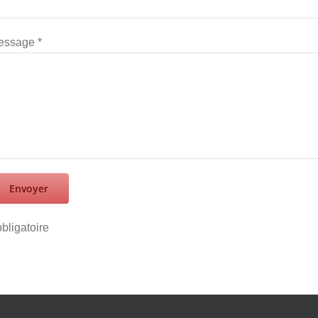
essage *
obligatoire