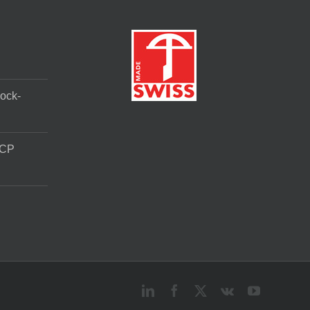
ock-
 CP
LinkedIn
Facebook
X
Vk
YouTube