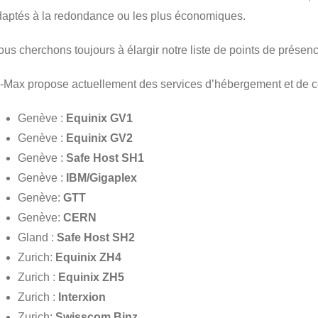
daptés à la redondance ou les plus économiques.
us cherchons toujours à élargir notre liste de points de présenc
-Max propose actuellement des services d’hébergement et de co
Genève :
Equinix GV1
Genève :
Equinix GV2
Genève :
Safe Host SH1
Genève :
IBM/Gigaplex
Genève:
GTT
Genève:
CERN
Gland :
Safe Host SH2
Zurich:
Equinix ZH4
Zurich :
Equinix ZH5
Zurich :
Interxion
Zurich:
Swisscom Binz