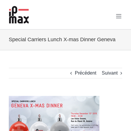
Passer
au
contenu
Special Carriers Lunch X-mas Dinner Geneva
Précédent
Suivant
Voir
l'image
agrandie