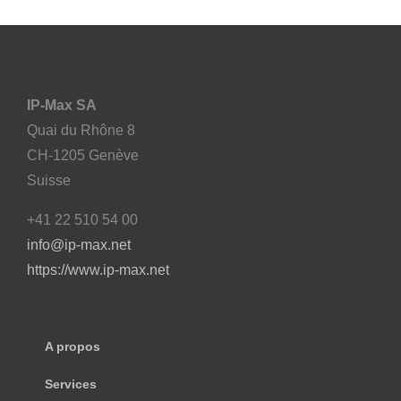
IP-Max SA
Quai du Rhône 8
CH-1205 Genève
Suisse
+41 22 510 54 00
info@ip-max.net
https://www.ip-max.net
A propos
Services