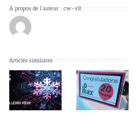
À propos de l'auteur :
cw-vlt
Articles similaires
IP-Max célèbre 20 ans
IP-Max sur la glace
de Rock-Solid Swiss
avec le CP Meyrin !
Internet