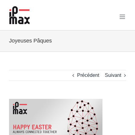
Passer
au
contenu
Joyeuses Pâques
Précédent
Suivant
Voir
l'image
agrandie