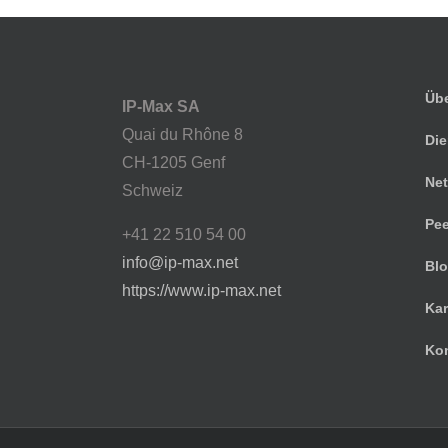
Übe
IP-Max SA
Quai du Rhône 8
Die
CH-1205 Genf
Net
Schweiz
Pee
+41 22 510 54 00
info@ip-max.net
Bl
https://www.ip-max.net
Kar
Kon