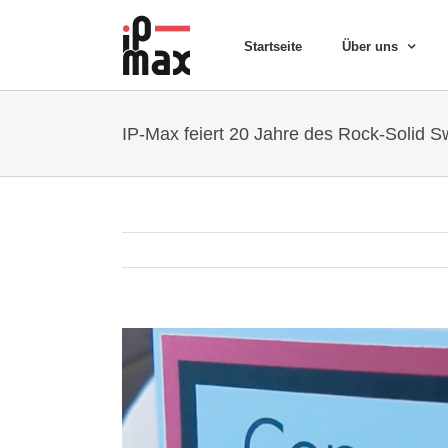
Skip
to
Startseite
Über uns
content
IP-Max feiert 20 Jahre des Rock-Solid Sw
View
Larger
Image