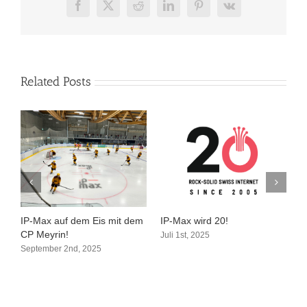
Facebook
X
Reddit
LinkedIn
Pinterest
Vk
Related Posts
IP-Max auf dem Eis mit dem
IP-Max wird 20!
1
CP Meyrin!
m
Juli 1st, 2025
September 2nd, 2025
F