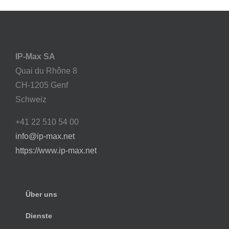
IP-Max SA
Quai du Rhône 8
CH-1205 Genf
Schweiz
+41 22 510 54 00
info@ip-max.net
https://www.ip-max.net
Über uns
Dienste