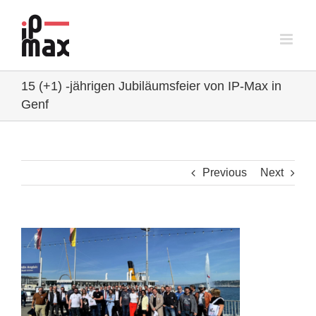
Skip
to
content
15 (+1) -jährigen Jubiläumsfeier von IP-Max in
Genf
Previous
Next
View
Larger
Image