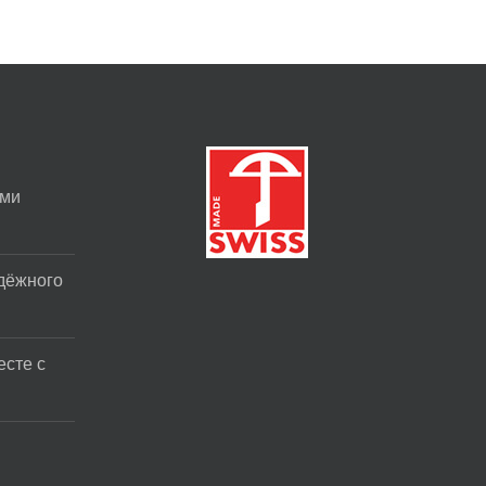
ими
адёжного
есте с