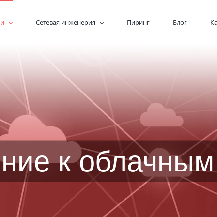
ги
Сетевая инженерия
Пиринг
Блог
К
ние к облачным