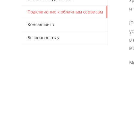
х
и 
Подключение к облачным сервисам
I
Консалтинг
у
Безопасность
в
м
М