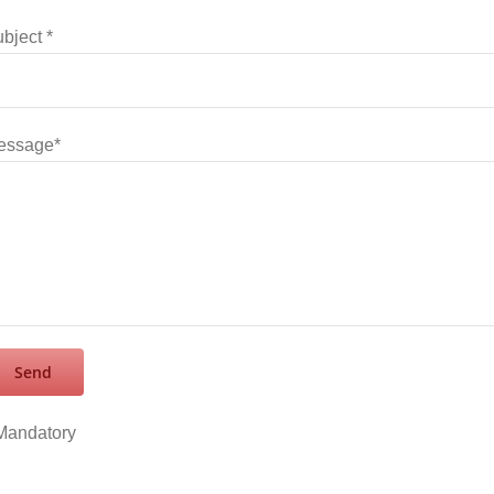
bject *
essage*
Mandatory