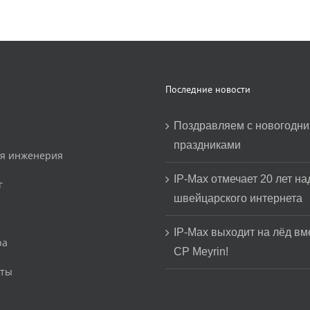
Последние новости
Поздравляем с новогодн
праздниками
ая инженерия
IP-Max отмечает 20 лет н
г
швейцарского интернета
IP-Max выходит на лёд вм
ра
CP Meyrin!
кты