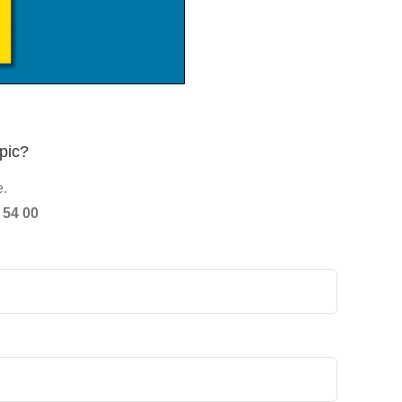
pic?
e.
 54 00