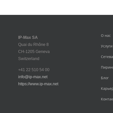
О нас
IP-Max SA
Quai du Rhône 8
Услуги
CH-1205 Geneva
Сетев
Switzerland
Пирин
+41 22 510 54 00
info@ip-max.net
Блог
https://www.ip-max.net
Карье
Конта