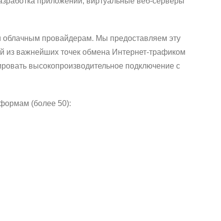
разработка приложений, виртуальные веб-серверы
м облачным провайдерам. Мы предоставляем эту
ой из важнейших точек обмена Интернет-трафиком
ировать высокопроизводительное подключение с
ормам (более 50):