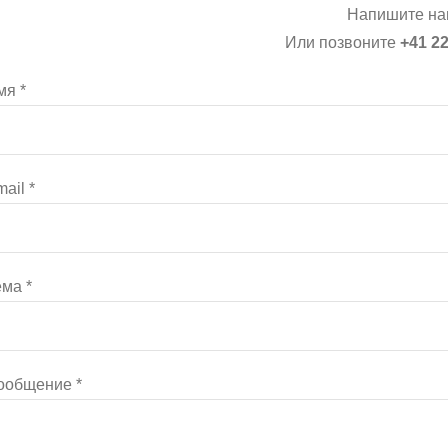
Напишите на
Или позвоните
+41 22
мя *
ail *
ма *
ообщение *