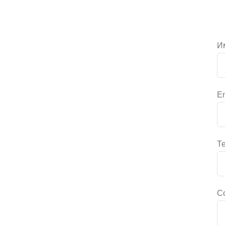
И
Em
Те
С