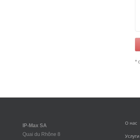
* 
О нас
IP-Max SA
Quai du Rhône 8
Услуги