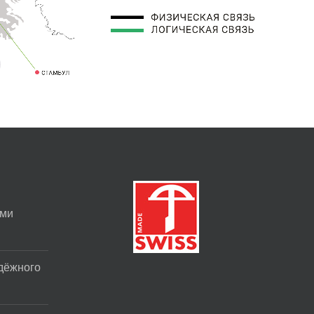
ими
адёжного