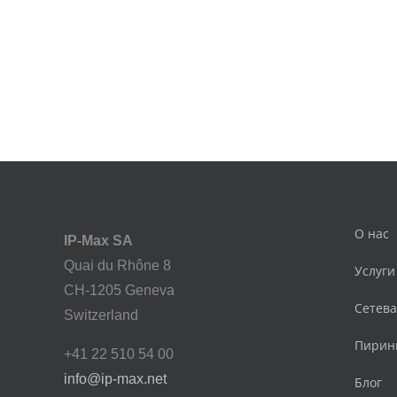
О нас
IP-Max SA
Quai du Rhône 8
Услуги
CH-1205 Geneva
Сетев
Switzerland
Пирин
+41 22 510 54 00
info@ip-max.net
Блог