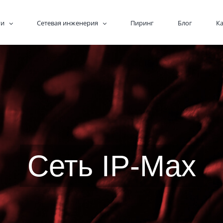
ги
Сетевая инженерия
Пиринг
Блог
К
Сеть IP-Max